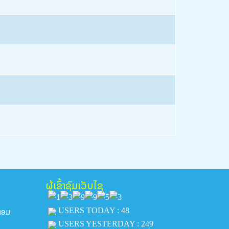
ຜູ້ເຂົ້າຊົມເວັບໄຊ
ີຫອມ
USERS TODAY : 48
USERS YESTERDAY : 249