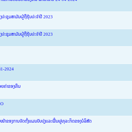
ອງປະຊຸມສາມັນຜູ້ຖືຮຸ້ນປະຈຳປີ 2023
ອງປະຊຸມສາມັນຜູ້ຖືຮຸ້ນປະຈຳປີ 2023
ທີ1-2024
ອຍຄ່າຂອງທຶນ
AO
້າຂອງການຈັດຕັ້ງແຜນປັບປຸງແລະຟື້ນຟູທຸລະກິດຂອງບໍລິສັດ