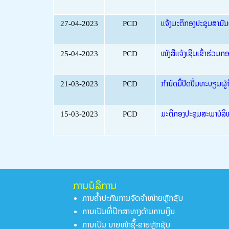
27-04-2023
PCD
ແຈ້ງມະຕິກອງປະຊຸມສາມັນຜ
25-04-2023
PCD
ໜັງສືແຈ້ງເຊີນເຂົ້າຮ່ວມກ
21-03-2023
PCD
ກຳນົດມື້ປິດປື້ມທະບຽນຜູ
15-03-2023
PCD
ມະຕິກອງປະຊຸມສະພາບໍລິຫາ
ການບໍລິການ
ການຄໍ້າປະກັນການຈັດຈໍາໜ່າຍຫຼັກຊັບ
ການເປັນທີ່ປຶກສາທາງດ້ານການເງິນ
ການເປັນ ນາຍໜ້າຊື້-ຂາຍຫຼັກຊັບ