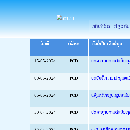
ຂ້າມ
ໄປ
ທີ່
ໜ້າທຳອິດ
ກ່ຽວກັ
ເນື້ອຫາ
ວັນທີ
ບໍລິສັດ
ຫົວຂໍ້ເປີດເຜີຍຂໍ້ມູນ
15-05-2024
PCD
ບົດລາຍງານການດຳເນີນທຸ
09-05-2024
PCD
ບົດບັນທຶກ ກອງປະຊຸມສາມັນ
06-05-2024
PCD
ແຈ້ງມະຕິກອງປະຊຸມສາມັນຜ
30-04-2024
PCD
ບົດລາຍງານການດຳເນີນທຸ
25-04-2024
PCD
043-ໜັງສືລາຍງານການແ