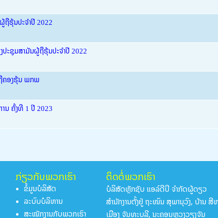
ູ້ຖືຮຸ້ນປະຈຳປີ 2022
ອງປະຊຸມສາມັນຜູ້ຖືຮຸ້ນປະຈຳປີ 2022
້ຖືຄອງຮຸ້ນ ພກພ
ນ ຄັ້ງທີ 1 ປີ 2023
ກ່ຽວກັບພວກເຮົາ
ຕິດຕໍ່ພວກເຮົາ
ບໍລິສັດຫຼັກຊັບ ແອລ໌ດີບີ ຈໍາກັດຜູ້ດຽວ
ຂໍ້ມູນບໍລິສັດ
ສໍານັກງານຕັ້ງຢູ່ ຖະໜົນ ສຸພານຸວົງ, ບ້ານ ສ
ລະບົບບໍລິຫານ
ເມືອງ ຈັນທະບູລີ, ນະຄອນຫຼວງວຽງຈັນ
ສະໝັກງານກັບພວກເຮົາ