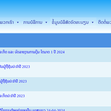
New & Event PCD LA
ບພວກເຮົາ
ການບໍລິການ
ຂໍ້ມູນບໍລິສັດຈົດທະບຽນ
ຕິດຕໍ່ພ
ລະກິດ ແລະ ບົດລາຍງານການເງິນ ໄຕມາດ 1 ປີ 2024
ຜູ້ຖືຮຸ້ນປະຈໍາປີ 2023
ູ້ຖືຮຸ້ນປະຈຳປີ 2023
ລະກິດປະຈຳປີ 2023
ກ້ໄຂການດ້ອຍຄ່າຂອງທຶນ ພາສາລາວ 24-04-2024