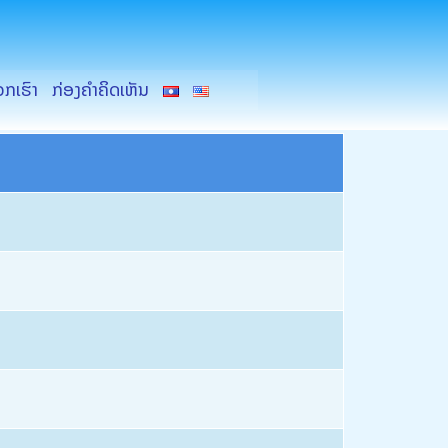
ວກເຮົາ
ກ່ອງຄຳຄິດເຫັນ