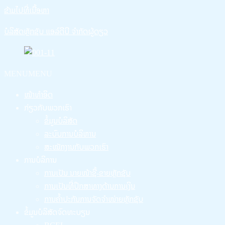
ຂ້າມໄປທີ່ເນື້ອຫາ
ບໍລິສັດຫຼັກຊັບ ແອລ໌ດີບີ ຈໍາກັດຜູ້ດຽວ
MENU
MENU
ໜ້າທຳອິດ
ກ່ຽວກັບພວກເຮົາ
ຂໍ້ມູນບໍລິສັດ
ລະບົບການບໍລິຫານ
ສະໝັກງານກັບພວກເຮົາ
ການບໍລິການ
ການເປັນ ນາຍໜ້າຊື້-ຂາຍຫຼັກຊັບ
ການເປັນທີ່ປຶກສາທາງດ້ານການເງິນ
ການຄໍ້າປະກັນການຈັດຈໍາໜ່າຍຫຼັກຊັບ
ຂໍ້ມູນບໍລິສັດຈົດທະບຽນ