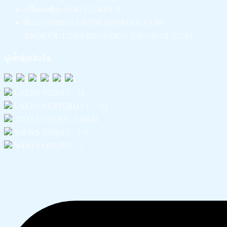
ເບີໂທລະສັບ: +85621 224001-3
ອີເມວ: LDBSECURITIES@GMAIL.COM
BROKER: LDBS.BROKERAGE@GMAIL.COM
ຜູ້ເຂົ້າຊົມເວັບໄຊ
USERS TODAY : 74
USERS YESTERDAY : 181
TOTAL USERS : 140541
VIEWS TODAY : 271
WHO'S ONLINE : 2