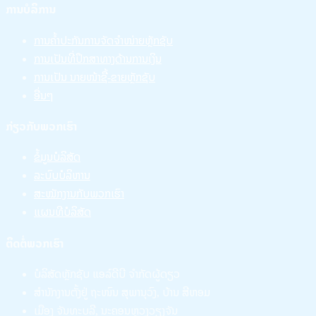
ການບໍລິການ
ການຄໍ້າປະກັນການຈັດຈໍາໜ່າຍຫຼັກຊັບ
ການເປັນທີ່ປຶກສາທາງດ້ານການເງິນ
ການເປັນ ນາຍໜ້າຊື້-ຂາຍຫຼັກຊັບ
ອື່ນໆ
ກ່ຽວກັບພວກເຮົາ
ຂໍ້ມູນບໍລິສັດ
ລະບົບບໍລິຫານ
ສະໝັກງານກັບພວກເຮົາ
ແຜນທີບໍລິສັດ
ຕິດຕໍ່ພວກເຮົາ
ບໍລິສັດຫຼັກຊັບ ແອລ໌ດີບີ ຈໍາກັດຜູ້ດຽວ
ສໍານັກງານຕັ້ງຢູ່ ຖະໜົນ ສຸພານຸວົງ, ບ້ານ ສີຫອມ
ເມືອງ ຈັນທະບູລີ, ນະຄອນຫຼວງວຽງຈັນ