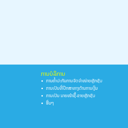
ການບໍລິການ
ການຄໍ້າປະກັນການຈັດຈໍາໜ່າຍຫຼັກຊັບ
ການເປັນທີ່ປຶກສາທາງດ້ານການເງິນ
ການເປັນ ນາຍໜ້າຊື້-ຂາຍຫຼັກຊັບ
ອື່ນໆ