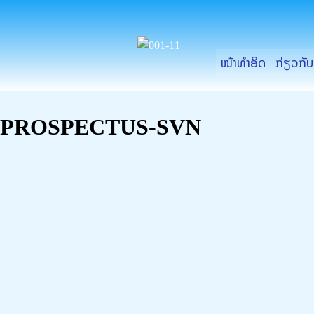
ຂ້າມ
ໄປ
ທີ່
ໜ້າທຳອິດ
ກ່ຽວກັ
ເນື້ອຫາ
PROSPECTUS-SVN