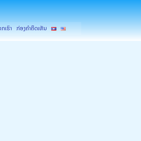
ວກເຮົາ
ກ່ອງຄຳຄິດເຫັນ