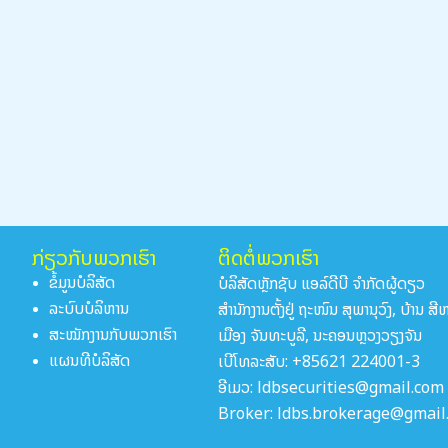
ກ່ຽວກັບພວກເຮົາ
ຕິດຕໍ່ພວກເຮົາ
ບໍລິສັດຫຼັກຊັບ ແອລ໌ດີບີ ຈໍາກັດຜູ້ດຽວ
ຂໍ້ມູນບໍລິສັດ
ສໍານັກງານຕັ້ງຢູ່ ຖະໜົນ ສຸພານຸວົງ, ບ້ານ ສ
ລະບົບບໍລິຫານ
ເມືອງ ຈັນທະບູລີ, ນະຄອນຫຼວງວຽງຈັນ
ສະໝັກງານກັບພວກເຮົາ
ເບີໂທລະສັບ: +85621 224001-3
ແຜນທີບໍລິສັດ
ອີເມວ: ldbsecurities@gmail.com
Broker: ldbs.brokerage@gmail