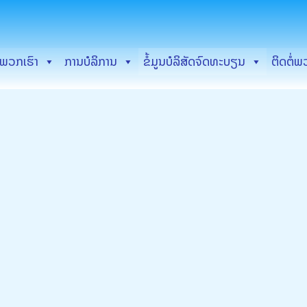
ບພວກເຮົາ
ການບໍລິການ
ຂໍ້ມູນບໍລິສັດຈົດທະບຽນ
ຕິດຕໍ່ພ