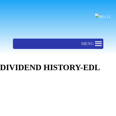
ຂ້າມ
ໄປ
ທີ່
ເນື້ອຫາ
MENU
DIVIDEND HISTORY-EDL