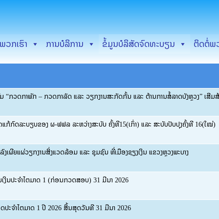
New & Events-EDL GEN-LA
ບພວກເຮົາ
ການບໍລິການ
ຂໍ້ມູນບໍລິສັດຈົດທະບຽນ
ຕິດຕໍ່ພ
ມ “ກວດກາພັກ – ກວດກາລັດ ແລະ ວຽກງານສະກັດກັ້ນ ແລະ ຕ້ານການສໍ້ລາດບັງຫຼວງ” ເສີມ
ກົດລະບຽບຂອງ ຜ-ຟຟລ ລະຫວ່າງສະບັບ ຄັ້ງທີ15(ເກົ່າ) ແລະ ສະບັບປັບປຸງຄັ້ງທີ 16(ໃໝ່)
ງເຜີຍແຜ່ວຽກງານສິ່ງແວດລ້ອມ ແລະ ຊຸມຊົນ ທີ່ເມືອງຊຽງເງິນ ແຂວງຫຼວງພະບາງ
ເງິນປະຈຳໄຕມາດ 1 (ກ່ອນກວດສອບ) 31 ມີນາ 2026
ດປະຈຳໄຕມາດ 1 ປີ 2026 ສິ້ນສຸດວັນທີ 31 ມີນາ 2026