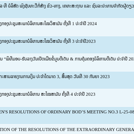
ທີ່ ບໍລິສັດ ພົງຊັບທະວີກໍ່ສ້າງ ຂົວ-ທາງ, ເຄຫະສະຖານ ແລະ ຊົນລະປະທານຈຳກັດຜູ້ດ
ອງກອງປະຊຸມສະພາບໍລິຫານສະໄໝວິສາມັນ ຄັ້ງທີ 1 ປະຈໍາປີ 2024
ອງກອງປະຊຸມສະພາບໍລິຫານສະໄໝວິສາມັນ ຄັ້ງທີ 3 ປະຈໍາປີ2023
ນ “ພິທີມອບ-ຮັບລາງວັນເປີດເຜີຍຂໍ້ມູນດີເດັ່ນ & ການຄຸ້ມຄອງບໍລິຫານດີເດັ່ນ ປະຈຳປີ
ກະສານລາຍງານການເງິນ ປະຈຳໄຕມາດ 3, ສິ້ນສຸດ ວັນທີ 30 ກັນຍາ 2023
ອງກອງປະຊຸມສະພາບໍລິຫານ ສະໄໝສາມັນ ຄັ້ງທີ 4 ປະຈໍາປີ 2023
EN'S RESOLUTIONS OF ORDINARY BOD’S MEETING NO.3 L-25-08
ATION OF THE RESOLUTIONS OF THE EXTRAORDINARY GENERA