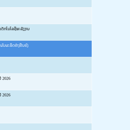
ຕັກໂນໂລຊີພະລັງງານ
ົນຜະລິດຢ່າງຢືນຍົງ
ີ 2026
ີ 2026