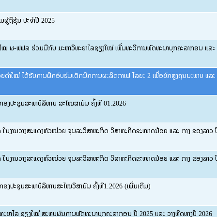
ມຜູ້ຖືຮຸ້ນ ປະຈໍາປີ 2025
ະໄໝ ຜ-ຟຟລ ຮ່ວມມືກັບ ມະຫາວິທະຍາໄລຊຽງໃໝ່ ເພີ່ມທະວີການພັດທະນາບຸກຄະລາກອນ ແລະ ເ
ດຳໃໝ່ ໄດ້ຮັບການຝຶກອົບຮົມເຕັກນິກການຜະລິດກາເຟ ໄລຍະ 2 ເພື່ອຍົກສູງຄຸນນະພາບ ແລະ ຜ
ອງກອງປະຊຸມສະພາບໍລິຫານ ສະໄໝສາມັນ ຄັ້ງທີ 01.2026
 ໃນງານວາງສະແດງຫົວໜ່ວຍ ຈຸນລະວິສາຫະກິດ ວິສາຫະກິດຂະໜາດນ້ອຍ ແລະ ກາງ ຂອງລາວ ປ
 ໃນງານວາງສະແດງຫົວໜ່ວຍ ຈຸນລະວິສາຫະກິດ ວິສາຫະກິດຂະໜາດນ້ອຍ ແລະ ກາງ ຂອງລາວ ປ
ງກອງປະຊຸມສະພາບໍລິຫານສະໄໝວິສາມັນ ຄັ້ງທີ1.2026 (ເພີ່ມເຕີມ)
ະຍາໄລ ຊຽງໃໝ່ ສະຫຼຸບຜົນການພັດທະນາບຸກຄະລາກອນ ປີ 2025 ແລະ ວາງທິດທາງປີ 2026