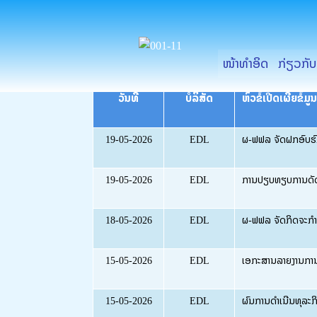
ຂ້າມ
ໄປ
ທີ່
ໜ້າທຳອິດ
ກ່ຽວກັ
ເນື້ອຫາ
ວັນທີ
ບໍລິສັດ
ຫົວຂໍ້ເປີດເຜີຍຂໍ້ມູນ
19-05-2026
EDL
ຜ-ຟຟລ ຈັດຝຶກອົບຮົ
19-05-2026
EDL
ການປຽບທຽບການດັດແກ້
18-05-2026
EDL
ຜ-ຟຟລ ຈັດກິດຈະກຳລົ
15-05-2026
EDL
ເອກະສານລາຍງານການ
15-05-2026
EDL
ຜົນການດຳເນີນທຸລະກິ