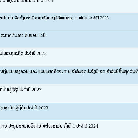
ນັກທຸລະກິດຊັ້ນນໍາດີເດັ່ນ ປີ 2024
ເມີນການຈັດຕັ້ງປະຕິບັດການຄຸ້ມຄອງບໍລິຫານຂອງ ຜ-ຟຟລ ປະຈໍາປີ 2025
ນ ຕະຫາດທຶນລາວ ຄົບຮອບ 15ປີ
ອນໄຫວທຸລະກິດ ປະຈໍາປີ 2023
ເງິນແບບສັງລວມ ແລະ ແບບແຍກກິດຈະການ ສຳລັບຈຸດປະສົງພິເສດ ສຳລັບປີສີ້ນສຸດວັນທ
ມັນຜູ້ຖືຮຸ້ນປະຈຳປີ 2023
ຊຸມສາມັນຜູ້ຖືຮຸ້ນປະຈຳປີ 2023.
ອງກອງປະຊຸມສະພາບໍລິຫານ ສະໄໝສາມັນ ຄັ້ງທີ 1 ປະຈໍາປີ 2024