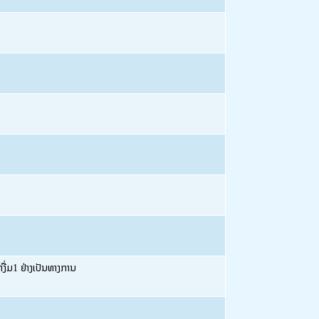
ື່ມ1 ຢ່າງເປັນທາງການ