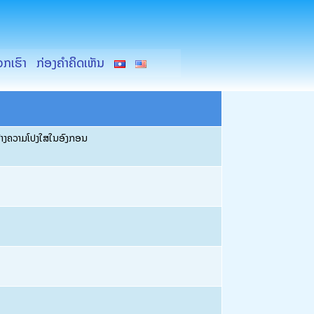
ວກເຮົາ
ກ່ອງຄຳຄິດເຫັນ
ສ້າງຄວາມໂປງໃສໃນອົງກອນ