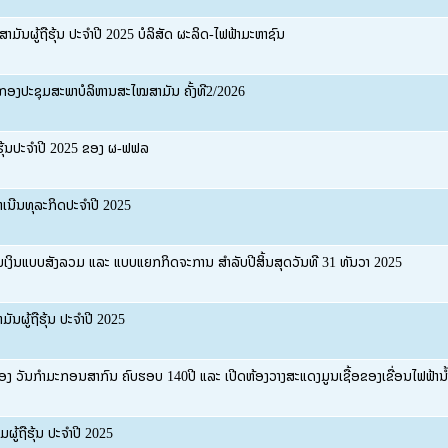
ມັນຜູ້ຖືຮຸ້ນ ປະຈໍາປີ 2025 ບໍລິສັດ ຜະລິດ-ໄຟຟ້າມະຫາຊົນ
ງກອງປະຊຸມສະພາບໍລິຫານສະໄໝສາມັນ ຄັ້ງທີ2/2026
ືຮຸ້ນປະຈຳປີ 2025 ຂອງ ຜ-ຟຟລ
ເນີນທຸລະກິດປະຈຳປີ 2025
ງິນແບບສັງລວມ ແລະ ແບບແຍກກິດຈະການ ສຳລັບປີສິ້ນສຸດວັນທີ 31 ທັນວາ 2025
ັນຜູ້ຖືຮຸ້ນ ປະຈຳປີ 2025
ງ ວັນກຳມະກອນສາກົນ ຄົບຮອບ 140ປີ ແລະ ເປີດຫ້ອງວາງສະແດງມູນເຊື້ອຂອງເຂື່ອນໄຟຟ້ານໍ້າງ
ມຜູ້ຖືຮຸ້ນ ປະຈຳປີ 2025