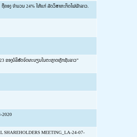
ຽວ ຖືຄອງ ຈຳນວນ 24% ໃຫ້ແກ່ ລັດວິສາຫະກິດໄຟຟ້າລາວ.
 2023 ຂອງບໍລິສັດຈົດທະບຽນໃນຕະຫຼາດຫຼັກຊັບລາວ”
-2020
L SHAREHOLDERS MEETING_LA-24-07-