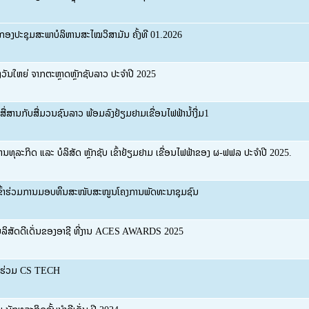
ງກອງປະຊຸມສະພາບໍລິຫານສະໄໝວິສາມັນ ຄັ້ງທີ 01.2026
ວັນໃຫຍ່ ຈາກຕະຫຼາດຫຼັກຊັບລາວ ປະຈໍາປີ 2025
ື່ສານກັບສື່ມວນຊົນລາວ ພ້ອມລົງຢ້ຽມຢາມເຂື່ອນໄຟຟ້ານໍ້າງື່ມ1
ທຸລະກິດ ແລະ ບໍລິສັດ ຫຼັກຊັບ ເຂົ້າຢ້ຽມຢາມ ເຂື່ອນໄຟຟ້າຂອງ ຜ-ຟຟລ ປະຈຳປີ 2025.
ເຂົ້າຮ່ວມການມອບທຶນສະໜັບສະໜູນໂຄງການພັດທະນາຊຸມຊົນ
ໍລິສັດດີເດັ່ນຂອງອາຊີ ທີ່ງານ ACES AWARDS 2025
 ຮ່ວມ CS TECH