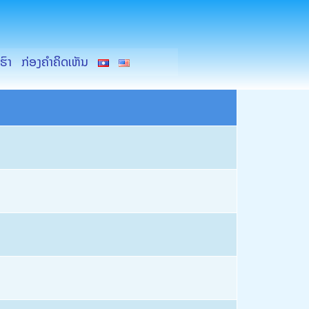
ຮົາ
ກ່ອງຄຳຄິດເຫັນ