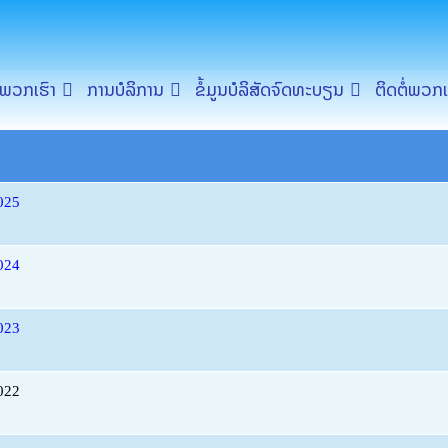
ລາຍການຈໍາໜ່າຍພັນທະບັດ
ບພວກເຮົາ
ການບໍລິການ
ຂໍ້ມູນບໍລິສັດຈົດທະບຽນ
ຕິດຕໍ່ພວກເ
2025
2024
2023
2022