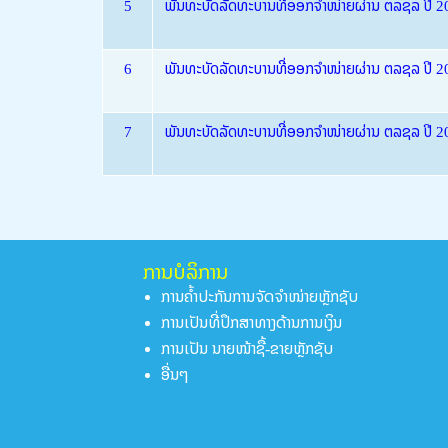
5
ພັນທະບັດລັດທະບານທີ່ອອກຈໍາໜ່າຍຜ່ານ ຕລຊລ ປີ 
6
ພັນທະບັດລັດທະບານທີ່ອອກຈໍາໜ່າຍຜ່ານ ຕລຊລ ປີ 
7
ພັນທະບັດລັດທະບານທີ່ອອກຈໍາໜ່າຍຜ່ານ ຕລຊລ ປີ 
ການບໍລິການ
ການຄໍ້າປະກັນການຈັດຈໍາໜ່າຍຫຼັກຊັບ
ການເປັນທີ່ປຶກສາທາງດ້ານການເງິນ
ການເປັນ ນາຍໜ້າຊື້-ຂາຍຫຼັກຊັບ
ອື່ນໆ