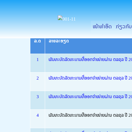
ຂ້າມ
ໄປ
ທີ່
ໜ້າທຳອິດ
ກ່ຽວກັ
ເນື້ອຫາ
ລ.ດ
ລາຍລະອຽດ
1
ພັນທະບັດລັດທະບານທີ່ອອກຈໍາໜ່າຍຜ່ານ ຕລຊລ ປີ 
2
ພັນທະບັດລັດທະບານທີ່ອອກຈໍາໜ່າຍຜ່ານ ຕລຊລ ປີ 
3
ພັນທະບັດລັດທະບານທີ່ອອກຈໍາໜ່າຍຜ່ານ ຕລຊລ ປີ 
4
ພັນທະບັດລັດທະບານທີ່ອອກຈໍາໜ່າຍຜ່ານ ຕລຊລ ປີ 