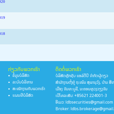
2020
2019
2018
ກ່ຽວກັບພວກເຮົາ
ຕິດຕໍ່ພວກເຮົາ
ບໍລິສັດຫຼັກຊັບ ແອລ໌ດີບີ ຈໍາກັດຜູ້ດຽວ
ຂໍ້ມູນບໍລິສັດ
ສໍານັກງານຕັ້ງຢູ່ ຖະໜົນ ສຸພານຸວົງ, ບ້ານ ສ
ລະບົບບໍລິຫານ
ເມືອງ ຈັນທະບູລີ, ນະຄອນຫຼວງວຽງຈັນ
ສະໝັກງານກັບພວກເຮົາ
ເບີໂທລະສັບ: +85621 224001-3
ແຜນທີບໍລິສັດ
ອີເມວ: ldbsecurities@gmail.com
Broker: ldbs.brokerage@gmail